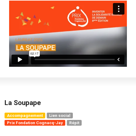
La Soupape
Accompagnement
Lien social
Prix Fondation Cognacq-Jay
Répit