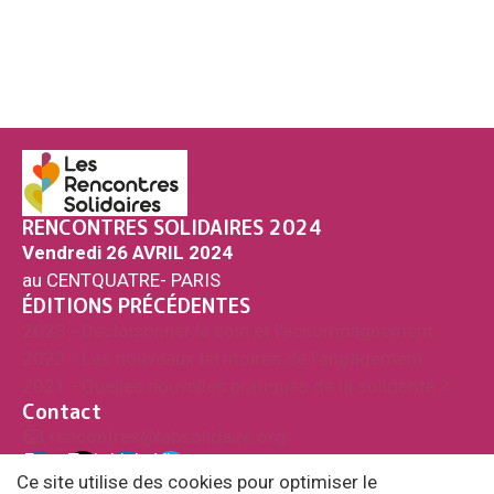
RENCONTRES SOLIDAIRES 2024
Vendredi 26 AVRIL 2024
au CENTQUATRE- PARIS
ÉDITIONS PRÉCÉDENTES
2023 - Décloisonner le soin et l'accompagnement
2022 - Les nouveaux territoires de l'engagement
2021 - Quelles nouvelles pratiques de la solidarité ?
Contact
rencontres@labsolidaire.org
Fac
Twi
Link
Vim
ebo
tter
edi
eo
Ce site utilise des cookies pour optimiser le