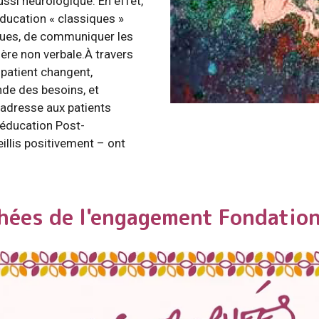
si neurologique. En effet,
ducation « classiques »
iques, de communiquer les
ère non verbale.À travers
t-patient changent,
de des besoins, et
s’adresse aux patients
ééducation Post-
illis positivement – ont
hées de l'engagement Fondatio