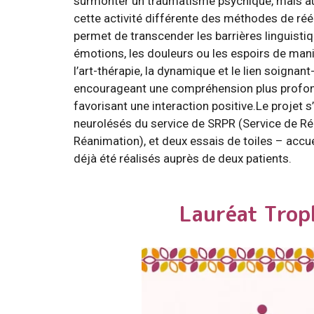
surmonter un traumatisme psychique, mais aus
cette activité différente des méthodes de réé
permet de transcender les barrières linguist
émotions, les douleurs ou les espoirs de mani
l’art-thérapie, la dynamique et le lien soignan
encourageant une compréhension plus profon
favorisant une interaction positive.Le projet 
neurolésés du service de SRPR (Service de R
Réanimation), et deux essais de toiles – accue
déjà été réalisés auprès de deux patients.
Lauréat Trop