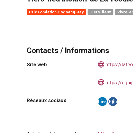
Prix Fondation Cognacq-Jay
Tiers-lieux
Vivre-e
Contacts / Informations
Site web
https://late
https://equip
Réseaux sociaux
Link
Fac
edi
ebo
n
ok