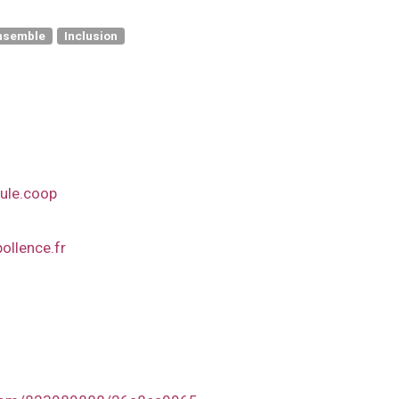
nsemble
Inclusion
oule.coop
ollence.fr