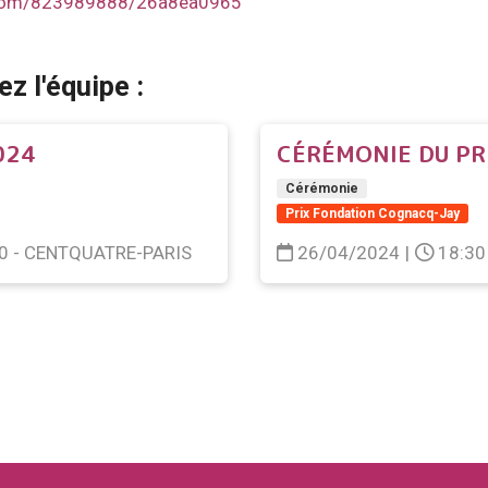
.com/823989888/26a8ea0965
z l'équipe :
024
CÉRÉMONIE DU PR
Cérémonie
Prix Fondation Cognacq-Jay
00 - CENTQUATRE-PARIS
26/04/2024
|
18:30 