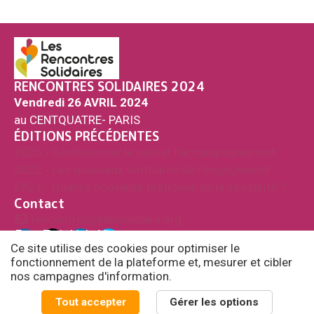
RENCONTRES SOLIDAIRES 2024
Vendredi 26 AVRIL 2024
au CENTQUATRE- PARIS
ÉDITIONS PRÉCÉDENTES
2023 - Décloisonner le soin et l'accompagnement
2022 - Les nouveaux territoires de l'engagement
2021 - Quelles nouvelles pratiques de la solidarité ?
Contact
rencontres@labsolidaire.org
Fac
Twi
Link
Vim
ebo
tter
edi
eo
Ce site utilise des cookies pour optimiser le
ok
n
fonctionnement de la plateforme et, mesurer et cibler
nos campagnes d'information.
© Fondation Cognacq-Jay / Laboratoire des solidarités
Tout accepter
Gérer les options
Politique de confidentialité