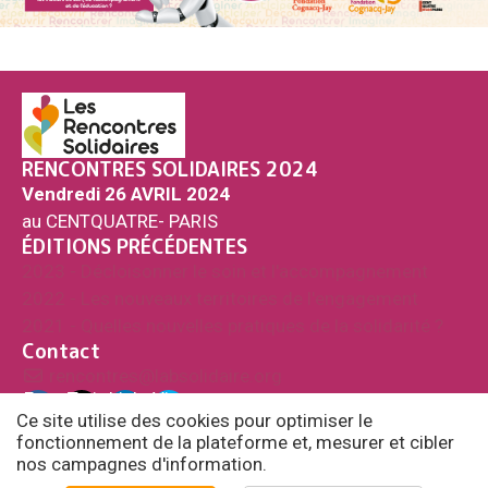
RENCONTRES SOLIDAIRES 2024
Vendredi 26 AVRIL 2024
au CENTQUATRE- PARIS
ÉDITIONS PRÉCÉDENTES
2023 - Décloisonner le soin et l'accompagnement
2022 - Les nouveaux territoires de l'engagement
2021 - Quelles nouvelles pratiques de la solidarité ?
Contact
rencontres@labsolidaire.org
Fac
Twi
Link
Vim
ebo
tter
edi
eo
Ce site utilise des cookies pour optimiser le
ok
n
fonctionnement de la plateforme et, mesurer et cibler
nos campagnes d'information.