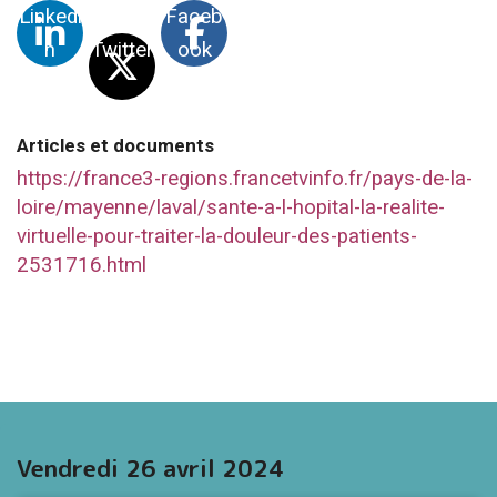
Linkedi
Faceb
n
Twitter
ook
Articles et documents
https://france3-regions.francetvinfo.fr/pays-de-la-
loire/mayenne/laval/sante-a-l-hopital-la-realite-
virtuelle-pour-traiter-la-douleur-des-patients-
2531716.html
Vendredi 26 avril 2024